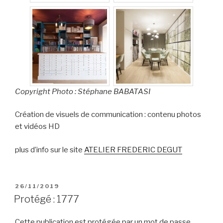
Copyright Photo : Stéphane BABATASI
Création de visuels de communication : contenu photos
et vidéos HD
plus d’info sur le site
ATELIER FREDERIC DEGUT
PUBLIÉ
26/11/2019
LE
Protégé : 1777
Cette publication est protégée par un mot de passe.