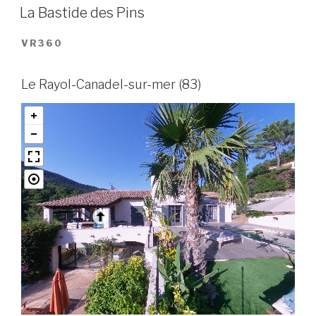
LE
La Bastide des Pins
VR360
Le Rayol-Canadel-sur-mer (83)