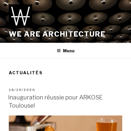
Aller
au
contenu
principal
WE ARE ARCHITECTURE
Menu
ACTUALITÉS
PUBLIÉ
16/10/2020
LE
Inauguration réussie pour ARKOSE
Toulouse!