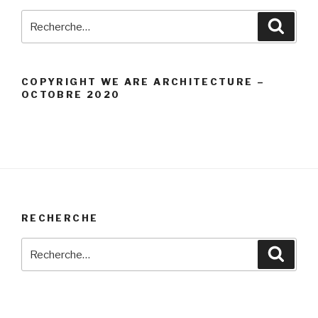
Recherche
Reche
pour
:
COPYRIGHT WE ARE ARCHITECTURE –
OCTOBRE 2020
RECHERCHE
Recherche
Reche
pour
: