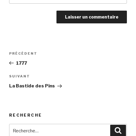
Navigation
PRÉCÉDENT
Article
de
précédent
1777
l’article
SUIVANT
Article
suivant
La Bastide des Pins
RECHERCHE
Recherche
Reche
pour