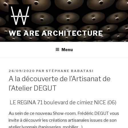
Aller
au
contenu
principal
WE ARE ARCHITECTURE
Menu
PUBLIÉ
26/09/2020
PAR
STÉPHANE BABATASI
LE
A la découverte de l’Artisanat de
l’Atelier DEGUT
LE REGINA 71 boulevard de cimiez NICE (06)
Au sein de ce nouveau Show-room, Frédéric DEGUT vous
invite à découvrir les créations artisanales issues de son
atelier lyonnais (tapisseries, mobilier…)