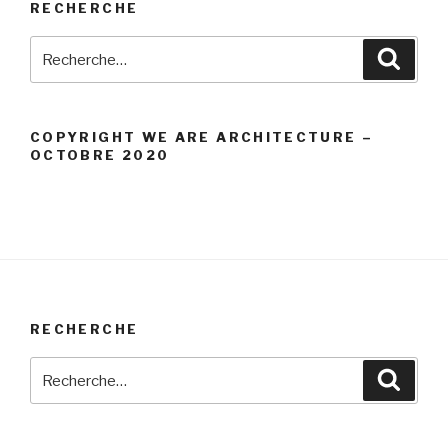
RECHERCHE
Recherche
Reche
pour
:
COPYRIGHT WE ARE ARCHITECTURE –
OCTOBRE 2020
RECHERCHE
Recherche
Reche
pour
: