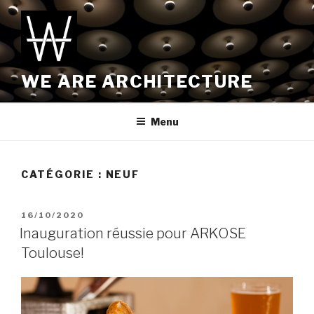
Aller
au
contenu
principal
WE ARE ARCHITECTURE
Menu
CATÉGORIE :
NEUF
PUBLIÉ
16/10/2020
LE
Inauguration réussie pour ARKOSE
Toulouse!