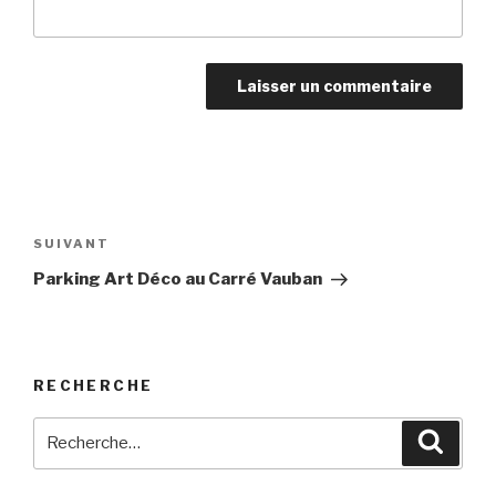
Navigation
de
SUIVANT
Article
l’article
suivant
Parking Art Déco au Carré Vauban
RECHERCHE
Recherche
Reche
pour
: