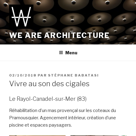
Aller
au
contenu
principal
WE ARE ARCHITECTURE
Menu
PUBLIÉ
02/10/2018
PAR
STÉPHANE BABATASI
LE
Vivre au son des cigales
Le Rayol-Canadel-sur-Mer (83)
Réhabilitation d’un mas provençal sur les coteaux du
Pramousquier. Agencement intérieur, création d’une
piscine et espaces paysagers.